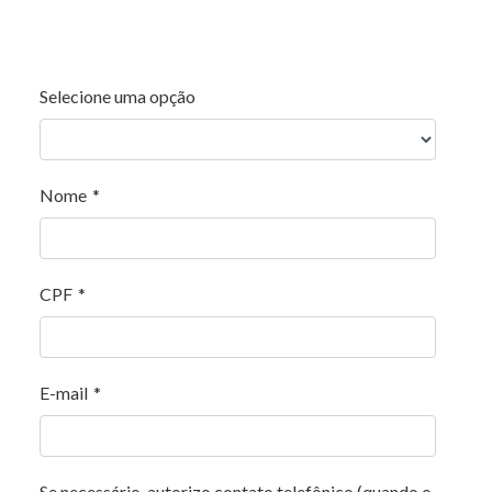
Selecione uma opção
Nome
*
CPF
*
E-mail
*
Se necessário, autorizo contato telefônico (quando o