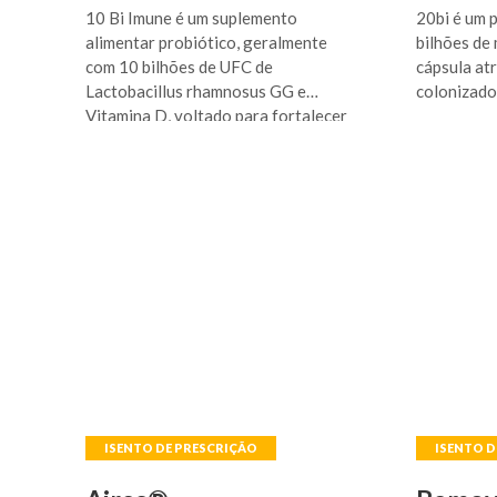
10 Bi Imune é um suplemento
20bi é um 
alimentar probiótico, geralmente
bilhões de
com 10 bilhões de UFC de
cápsula at
Lactobacillus rhamnosus GG e
colonizado
Vitamina D, voltado para fortalecer
equilíbrio 
o sistema imunológico e equilibrar a
flora intestinal. É indicado para
melhorar a saúde gastrointestinal,
combater infecções respiratórias e
repor a microbiota, especialmente
após o uso de antibióticos