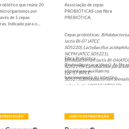
probiótico que reúne 20
Associação de cepas
 microrganismos por
PROBIÓTICAS com fibra
ravés de 5 cepas
PREBIÓTICA.
ras. Indicado para o
da microbiota intestinal.
Cepas probióticas:
Bifidobacteri
lactis BI-07 (ATCC
SD5220), Lactobacillus acidophilu
NCFM (ATCC SD5221),
Fibra Prebiótica
Bifidobacterium lactis BI-04(ATC
(Frutooligossacarídeos): As fibra
SD5219) e Lactobacillus paracase
alimentares auxiliam no
Lpc-37 (ATCC
funcionamento do intestino.
SD5275),Bifidobacterium animali
subsp lactis HN019 (ATCC SD
5674)
podem contribuir com a
saúde do trato gastrointestinal.