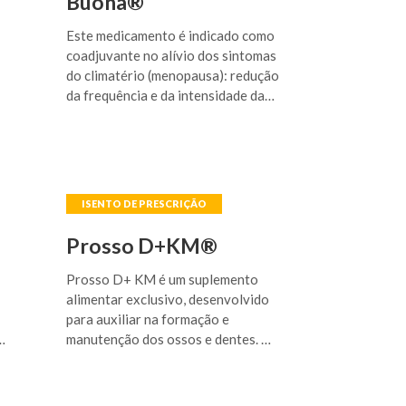
Buona®
Este medicamento é indicado como
coadjuvante no alívio dos sintomas
do climatério (menopausa): redução
da frequência e da intensidade da
sensação de calor no corpo e no
rosto (fogachos) e crises de suor
noturno.
Prosso D+KM®
Prosso D+ KM é um suplemento
alimentar exclusivo, desenvolvido
para auxiliar na formação e
manutenção dos ossos e dentes. O
o
Citrato Malato de Cálcio, mineral
orgânico, em conjunto com a
vitamina D3, a vitamina K2 e o