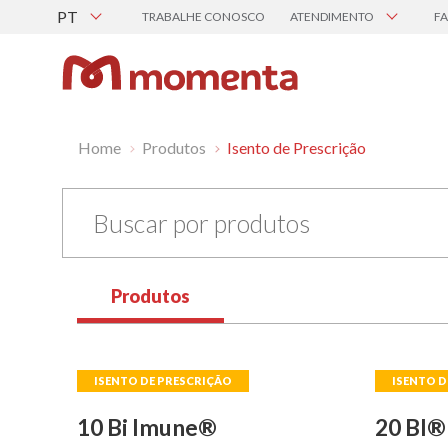
PT
TRABALHE CONOSCO
ATENDIMENTO
F
Central de Atendimento
Canal de Ética
BUSCAR PRO
Busque por Nome, P
Home
Produtos
Isento de Prescrição
Visualizar tod
PROCURE POR
Produtos
Pre
M
10 Bi Imune®
20 BI®