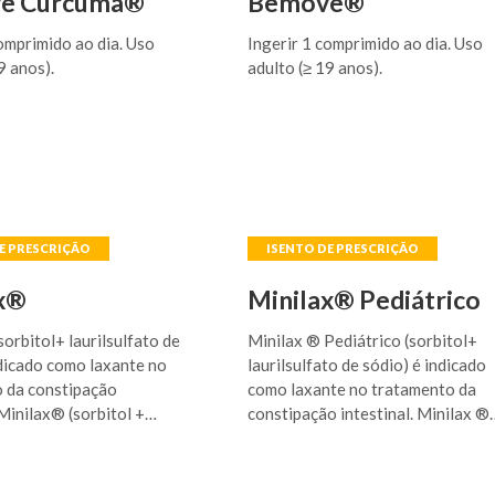
e Curcuma®
Bemove®
omprimido ao dia. Uso
Ingerir 1 comprimido ao dia. Uso
9 anos).
adulto (≥ 19 anos).
x®
Minilax® Pediátrico
orbitol+ laurilsulfato de
Minilax ® Pediátrico (sorbitol+
ndicado como laxante no
laurilsulfato de sódio) é indicado
 da constipação
como laxante no tratamento da
 Minilax® (sorbitol +
constipação intestinal. Minilax ®
to de sódio) auxilia na
Pediátrico (sorbitol + laurilsulfat
ão do ritmo intestinal no
de sódio) auxilia na normalização
ório e no período pós-
do ritmo intestinal no pós-