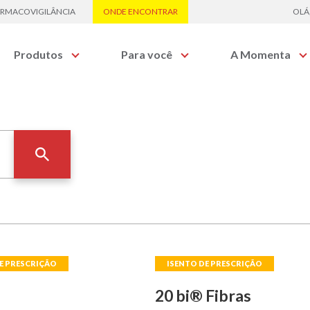
ARMACOVIGILÂNCIA
ONDE ENCONTRAR
OLÁ
Produtos
Para você
A Momenta
DUTOS
Quem Somos
Artigos
rincípio Ativo ou Classe Terapêutica.
Certificações
Momenta Evidência
Sala de Imprensa
Comunicados
os os produtos
 CATEGORIA
scrição
Isentos de
Suplementos
édica
Prescrição
alimentares
20 bi® Fibras