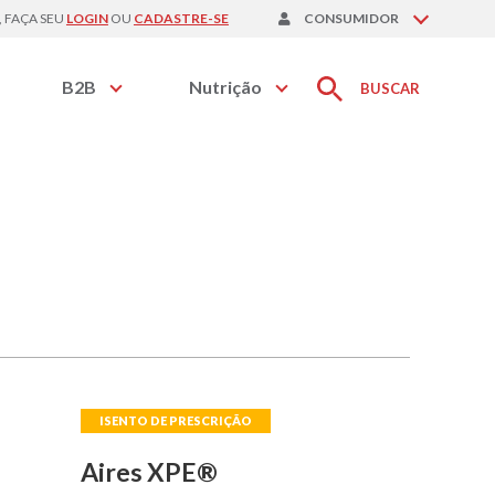
, FAÇA SEU
LOGIN
OU
CADASTRE-SE
CONSUMIDOR
B2B
Nutrição
BUSCAR
Nutracêuticos
Pedidos
Visitação Digital
Aires XPE®