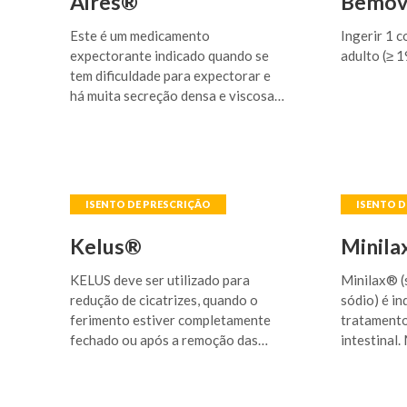
Aires®
Bemov
Este é um medicamento
Ingerir 1 c
expectorante indicado quando se
adulto (≥ 1
tem dificuldade para expectorar e
há muita secreção densa e viscosa,
tais como bronquite aguda,
bronquite crônica e suas
exacerbações (piora do quadro
clínico e complicações), enfisema
pulmonar (doença crônica
caracterizada pelo
comprometimento dos pulmões),
Kelus®
Minila
pneumonia (inflamação nos pulmões
e brônquios), colapso/atelectasias
KELUS deve ser utilizado para
Minilax® (s
pulmonares (fechamento dos
redução de cicatrizes, quando o
sódio) é i
brônquios) e mucoviscidose
ferimento estiver completamente
tratamento
(doença hereditária que produz
fechado ou após a remoção das
intestinal.
muco espesso, também conhecida
suturas (pontos). KELUS também
laurilsulfa
por fibrose cística). Também é
pode ser utilizado para prevenção
normalizaç
indicado para intoxicação acidental
de formação de queloides em
pós-operat