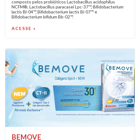
composto pelos probióticos Lactobacillus acidophilus
NCFM®, Lactobacillus paracasei Lpc-37™, Biﬁdobacterium
lactis Bl-04™, Biﬁdobacterium lactis Bi-07™ e
Biﬁdobacterium biﬁdum Bb-02™.
ACESSE »
BEMOVE