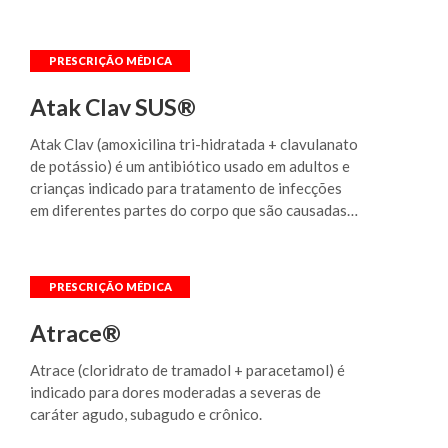
2 anos de duração; - Tratamento do Transtorno
determinados tipos de bactérias.
do Pânico com ou sem agorafobia; da Síndrome
da Tensão Pré-Menstrual (STPM) e/ou
Transtorno Disfórico Pré-Menstrual (segundo
classificação do DSM-IV); do transtorno de
Atak Clav SUS®
estresse pós-traumático (TEPT) e no tratamento
de Fobia Social. Em crianças e adolescentes (6 a
Atak Clav (amoxicilina tri-hidratada + clavulanato
17 anos) está indicada apenas no tratamento do
de potássio) é um antibiótico usado em adultos e
TOC. Em pacientes com Transtorno Obsessivo
crianças indicado para tratamento de infecções
Compulsivo (TOC) a terapia deve ser continuada
em diferentes partes do corpo que são causadas
naqueles que responderem ao tratamento, devido
por determinados tipos de bactérias.
à natureza crônica deste transtorno.
Atrace®
Atrace (cloridrato de tramadol + paracetamol) é
indicado para dores moderadas a severas de
caráter agudo, subagudo e crônico.