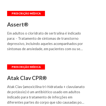
parto normal) - faixa etária acima de 18 anos.
Assert®
Em adultos o cloridrato de sertralina é indicado
para: - Tratamento de sintomas de transtorno
depressivo, incluindo aqueles acompanhados por
sintomas de ansiedade, em pacientes com ou sem
história de mania. Após uma resposta
satisfatória, a continuidade do tratamento com
sertralina é eficaz tanto na prevenção de recaída
dos sintomas do episódio inicial de depressão,
assim como na prevenção de recorrência de
Atak Clav CPR®
outros episódios depressivos; - Tratamento do
Transtorno Obsessivo Compulsivo (TOC). Após
Atak Clav (amoxicilina tri-hidratada + clavulanato
resposta inicial, a sertralina mantém sua eficácia,
de potássio) é um antibiótico usado em adultos
segurança e tolerabilidade em tratamento a
indicado para tratamento de infecções em
longo prazo, como indicam estudos clínicos de até
diferentes partes do corpo que são causadas por