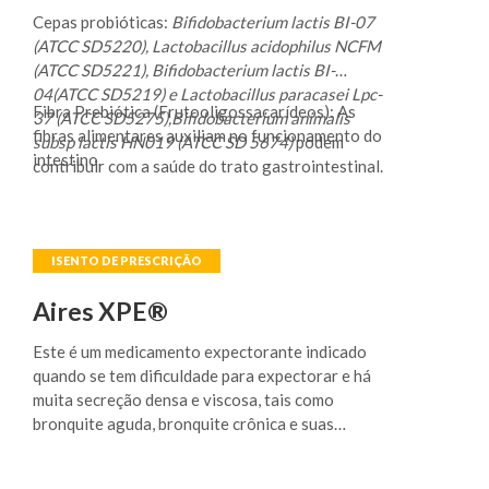
Cepas probióticas:
Bifidobacterium lactis BI-07
(ATCC SD5220), Lactobacillus acidophilus NCFM
(ATCC SD5221),
Bifidobacterium lactis BI-
04(ATCC SD5219) e Lactobacillus paracasei Lpc-
Fibra Prebiótica (Frutooligossacarídeos): As
37 (ATCC SD5275),Bifidobacterium animalis
fibras alimentares auxiliam no funcionamento do
subsp lactis HN019 (ATCC SD 5674)
podem
intestino.
contribuir com a saúde do trato gastrointestinal.
Aires XPE®
Este é um medicamento expectorante indicado
quando se tem dificuldade para expectorar e há
muita secreção densa e viscosa, tais como
bronquite aguda, bronquite crônica e suas
exacerbações (piora do quadro clínico e
complicações), enfisema pulmonar (doença