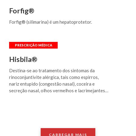
Forfig®
Forfig® (silimarina) é um hepatoprotetor.
Hisbila®
Destina-se ao tratamento dos sintomas da
rinoconjuntivite alérgica, tais como espirros,
nariz entupido (congestão nasal), coceira e
secreção nasal, olhos vermelhos e lacrimejantes,
e ao tratamento dos sintomas da urticária
crônica, tais como erupções da pele com placas
avermelhadas (eritemas) e pápulas,
acompanhadas de coceira.
CARREGAR MAIS