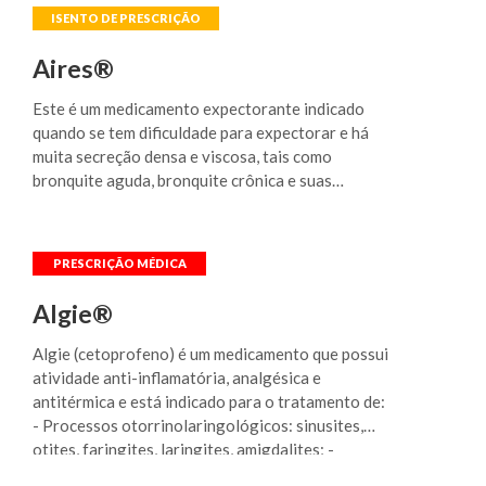
crônica caracterizada pelo comprometimento dos
pulmões), pneumonia (inflamação nos pulmões e
brônquios), colapso/atelectasias pulmonares
Aires®
(fechamento dos brônquios) e mucoviscidose
(doença hereditária que produz muco espesso,
Este é um medicamento expectorante indicado
também conhecida por fibrose cística). Também é
quando se tem dificuldade para expectorar e há
indicado para intoxicação acidental ou voluntária
muita secreção densa e viscosa, tais como
por paracetamol.
bronquite aguda, bronquite crônica e suas
exacerbações (piora do quadro clínico e
complicações), enfisema pulmonar (doença
crônica caracterizada pelo comprometimento dos
pulmões), pneumonia (inflamação nos pulmões e
brônquios), colapso/atelectasias pulmonares
Algie®
(fechamento dos brônquios) e mucoviscidose
(doença hereditária que produz muco espesso,
Algie (cetoprofeno) é um medicamento que possui
também conhecida por fibrose cística). Também é
atividade anti-inflamatória, analgésica e
indicado para intoxicação acidental ou voluntária
antitérmica e está indicado para o tratamento de:
por paracetamol.
- Processos otorrinolaringológicos: sinusites,
otites, faringites, laringites, amigdalites; -
Processos ginecológicos-obstétricos: anexites,