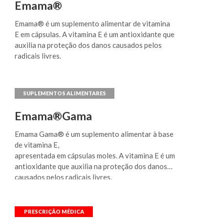
ombros); alívio da dor aguda, no pós-operatório
Emama®
de cirurgia ortopédica ou odontológica e em
doenças musculoesqueléticas (como entorse do
Emama® é um suplemento alimentar de vitamina
tornozelo e dor no joelho e na coxa); alívio da
E em cápsulas. A vitamina E é um antioxidante que
dismenorreia primária (cólica menstrual) e alívio
auxilia na proteção dos danos causados pelos
da lombalgia (dor nas costas).
radicais livres.
Emama®Gama
Emama Gama® é um suplemento alimentar à base
de vitamina E,
apresentada em cápsulas moles. A vitamina E é um
antioxidante que auxilia na proteção dos danos
causados pelos radicais livres.