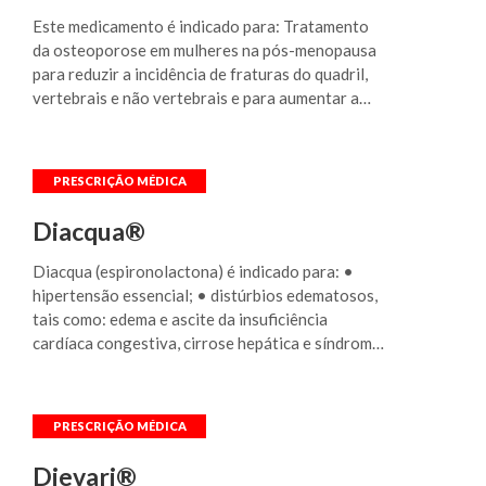
Este medicamento é indicado para: Tratamento
da osteoporose em mulheres na pós-menopausa
para reduzir a incidência de fraturas do quadril,
vertebrais e não vertebrais e para aumentar a
densidade mineral óssea; Prevenção de
osteoporose em mulheres com osteopenia na
pós-menopausa; Prevenção de fraturas clínicas
após fratura de quadril em homens e mulheres na
pós-menopausa; Tratamento para aumentar a
Diacqua®
densidade óssea em homens com osteoporose;
Tratamento e prevenção de osteoporose
Diacqua (espironolactona) é indicado para: •
induzida por glicocorticoides; Tratamento da
hipertensão essencial; • distúrbios edematosos,
doença de Paget do osso.
tais como: edema e ascite da insuficiência
cardíaca congestiva, cirrose hepática e síndrome
nefrótica; • edema idiopático; • terapia auxiliar
na hipertensão maligna; • hipopotassemia
quando outras medidas forem consideradas
impróprias ou inadequadas; • profilaxia da
hipopotassemia e hipomagnesemia em pacientes
Dievari®