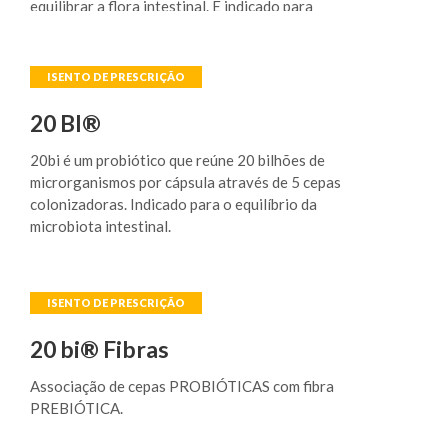
equilibrar a flora intestinal. É indicado para
melhorar a saúde gastrointestinal, combater
infecções respiratórias e repor a microbiota,
especialmente após o uso de antibióticos
20 BI®
20bi é um probiótico que reúne 20 bilhões de
microrganismos por cápsula através de 5 cepas
colonizadoras. Indicado para o equilíbrio da
microbiota intestinal.
20 bi® Fibras
Associação de cepas PROBIÓTICAS com fibra
PREBIÓTICA.