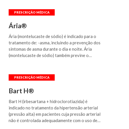
Ária®
Ária (montelucaste de sódio) é indicado para o
tratamento de: -asma, incluindo a prevenção dos
sintomas de asma durante o dia e noite. Ária
(montelucaste de sódio) também previne o
estreitamento das vias aéreas causado pelo
exercício; -rinite alérgica, incluindo sintomas
diurnos e noturnos como congestão nasal, coriza,
coceira nasal e espirros; congestão nasal ao
despertar, dificuldade de dormir e despertares
Bart H®
noturnos; lacrimejamento, coceira, vermelhidão e
inchaço dos olhos.
Bart H (irbesartana + hidroclorotiazida) é
indicado no tratamento da hipertensão arterial
(pressão alta) em pacientes cuja pressão arterial
não é controlada adequadamente com o uso de
medicação única. Pode ser usado isoladamente ou