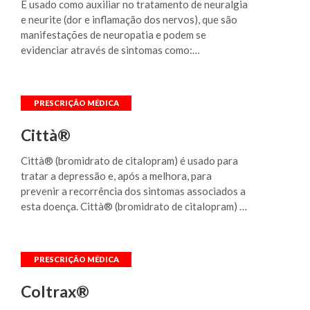
É usado como auxiliar no tratamento de neuralgia
e neurite (dor e inflamação dos nervos), que são
manifestações de neuropatia e podem se
evidenciar através de sintomas como:
formigamento, dormência e hipersensibilidade ao
toque. Deve ser ingerido com um pouco de
líquido, após às refeições. A dose usualmente
recomendada é de um comprimido revestido
3x/dia. Em casos graves, a dose poderá ser
Città®
aumentada a critério médico.
Città® (bromidrato de citalopram) é usado para
tratar a depressão e, após a melhora, para
prevenir a recorrência dos sintomas associados a
esta doença. Città® (bromidrato de citalopram) é
usado em tratamentos de longo prazo para
prevenir a recorrência de novos episódios
depressivos em pacientes que tem depressão
recorrente. Città® (bromidrato de citalopram) é
eficaz também para o tratamento de pacientes
Coltrax®
com transtorno do pânico e para o tratamento do