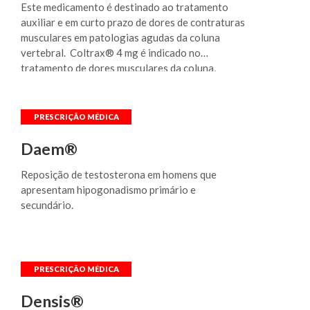
transtorno obsessivo compulsivo (TOC).
Este medicamento é destinado ao tratamento
Entretanto, seu médico pode prescrever Città®
auxiliar e em curto prazo de dores de contraturas
(bromidrato de citalopram) para outros
musculares em patologias agudas da coluna
propósitos. Pergunte ao seu médico se você tiver
vertebral. Coltrax® 4 mg é indicado no
dúvidas sobre porque Città® (bromidrato de
tratamento de dores musculares da coluna,
citalopram) lhe foi prescrito.
decorrentes de contraturas, e deve ser utilizado
para auxiliar o tratamento mais abrangente dessa
condição, sempre por curto período de tempo.
Daem®
Reposição de testosterona em homens que
apresentam hipogonadismo primário e
secundário.
Densis®