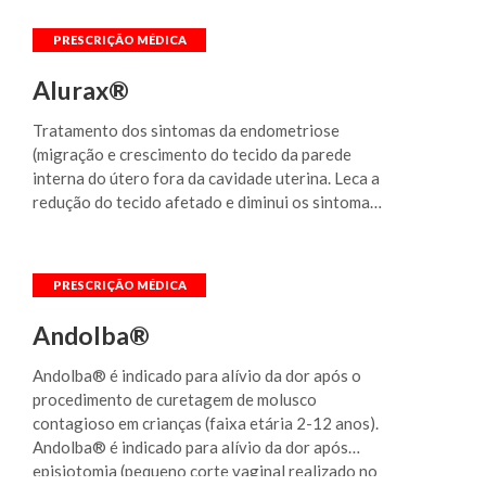
parametrites, endometrites, dismenorreia; -
Processos urológicos: cólica nefrética,
orquiepididimites, prostatites; - Processos
odontológicos: periodontites, pulpites,
Alurax®
abscessos, extrações dentárias; - Processos
reumáticos: artrite reumatoide, espondilite
Tratamento dos sintomas da endometriose
anquilosante, gota, condrocalcinose, reumatismo
(migração e crescimento do tecido da parede
psoriático, síndrome de Reiter, pseudo-artrite,
interna do útero fora da cavidade uterina. Leca a
lúpus eritematoso sistêmico, esclerodermia,
redução do tecido afetado e diminui os sintomas
periarterite nodosa, osteoartrite, periartrite
associados.
escápulo-umeral, bursites, capsulites, sinovites,
tenossinovites, tendinites, epicondilites; - Lesões
ortopédicas: contusões e esmagamentos,
fraturas, entorses, luxações; - Algias diversas:
Andolba®
nevralgia cérvico-braquial, cervicalgia, lombalgia,
dor ciática, pós-operatórios diversos, enxaqueca
Andolba® é indicado para alívio da dor após o
com ou sem aura (sintomas que precedem à
procedimento de curetagem de molusco
enxaqueca e que variam consideravelmente entre
contagioso em crianças (faixa etária 2-12 anos).
os pacientes afetando principalmente, a visão e a
Andolba® é indicado para alívio da dor após
audição).
episiotomia (pequeno corte vaginal realizado no