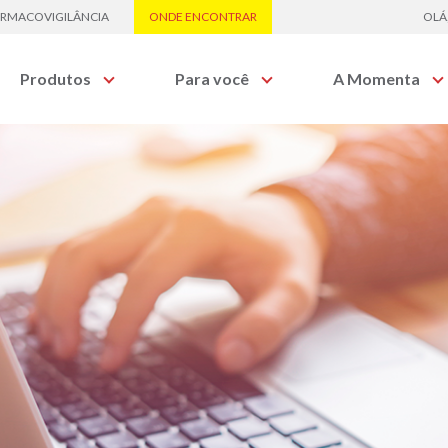
ARMACOVIGILÂNCIA
ONDE ENCONTRAR
OLÁ
Produtos
Para você
A Momenta
DUTOS
Quem Somos
Artigos
rincípio Ativo ou Classe Terapêutica.
Certificações
Momenta Evidência
Sala de Imprensa
Comunicados
os os produtos
 CATEGORIA
scrição
Isentos de
Suplementos
édica
Prescrição
alimentares