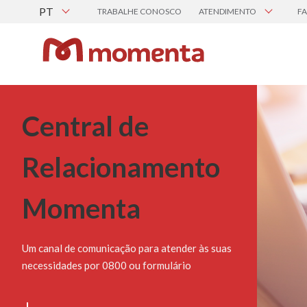
PT
TRABALHE CONOSCO
ATENDIMENTO
F
Central de Atendimento
Canal de Ética
BUSCAR PRO
Busque por Nome, P
Central de
Visualizar tod
Relacionamento
PROCURE POR
Momenta
Um canal de comunicação para atender às suas
Pre
M
necessidades por 0800 ou formulário