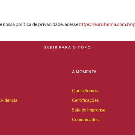
 nossa política de privacidade, acesse
https://eurofarma.com.br/p
SUBIR PARA O TOPO
A MOMENTA
Quem Somos
vidência
Certificações
Sala de Imprensa
Comunicados