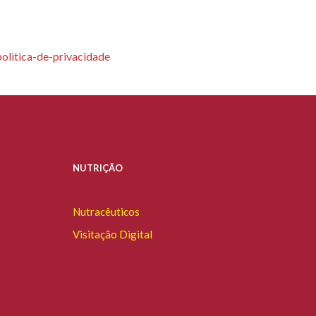
olitica-de-privacidade
NUTRIÇÃO
Nutracêuticos
Visitação Digital