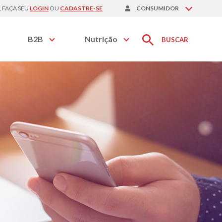
, FAÇA SEU
LOGIN
OU
CADASTRE-SE
CONSUMIDOR
B2B
Nutrição
BUSCAR
Nutracêuticos
Pedidos
Visitação Digital