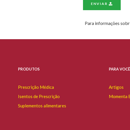
ENVIAR
Para informações sobre
PRODUTOS
PARA VOCÊ
Prescrição Médica
Artigos
Isentos de Prescrição
Momenta E
Suplementos alimentares